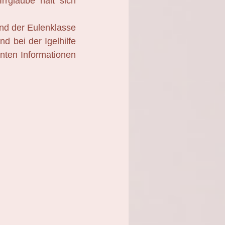
rrglaube hält sich
und der Eulenklasse
d bei der Igelhilfe
anten Informationen