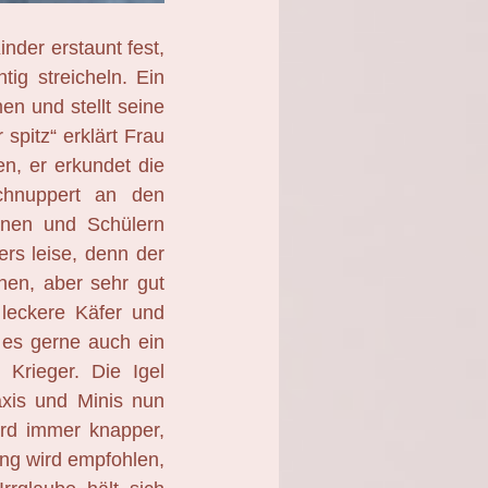
inder erstaunt fest,
tig streicheln. Ein
en und stellt seine
spitz“ erklärt Frau
en, er erkundet die
chnuppert an den
nnen und Schülern
ers leise, denn der
hen, aber sehr gut
 leckere Käfer und
f es gerne auch ein
 Krieger. Die Igel
axis und Minis nun
ird immer knapper,
ung wird empfohlen,